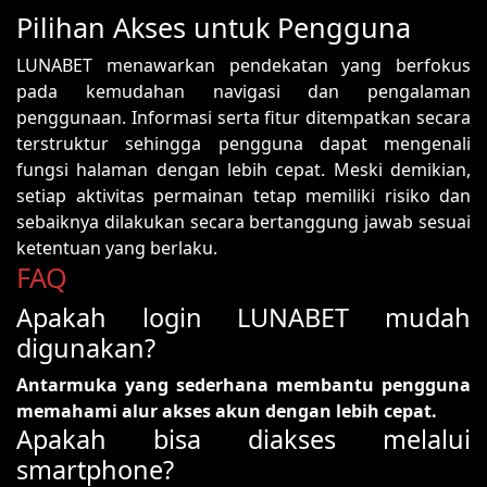
Pilihan Akses untuk Pengguna
LUNABET menawarkan pendekatan yang berfokus
pada kemudahan navigasi dan pengalaman
penggunaan. Informasi serta fitur ditempatkan secara
terstruktur sehingga pengguna dapat mengenali
fungsi halaman dengan lebih cepat. Meski demikian,
setiap aktivitas permainan tetap memiliki risiko dan
sebaiknya dilakukan secara bertanggung jawab sesuai
ketentuan yang berlaku.
FAQ
Apakah login LUNABET mudah
digunakan?
Antarmuka yang sederhana membantu pengguna
memahami alur akses akun dengan lebih cepat.
Apakah bisa diakses melalui
smartphone?