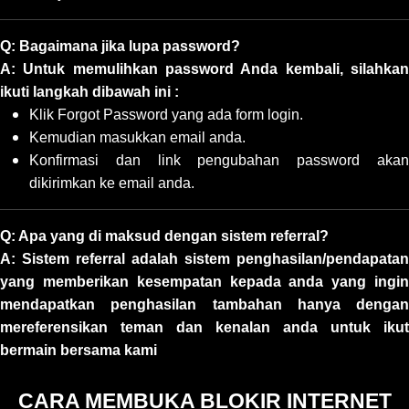
Q: Bagaimana jika lupa password?
A: Untuk memulihkan password Anda kembali, silahkan
ikuti langkah dibawah ini :
Klik Forgot Password yang ada form login.
Kemudian masukkan email anda.
Konfirmasi dan link pengubahan password akan
dikirimkan ke email anda.
Q: Apa yang di maksud dengan sistem referral?
A: Sistem referral adalah sistem penghasilan/pendapatan
yang memberikan kesempatan kepada anda yang ingin
mendapatkan penghasilan tambahan hanya dengan
mereferensikan teman dan kenalan anda untuk ikut
bermain bersama kami
CARA MEMBUKA BLOKIR INTERNET