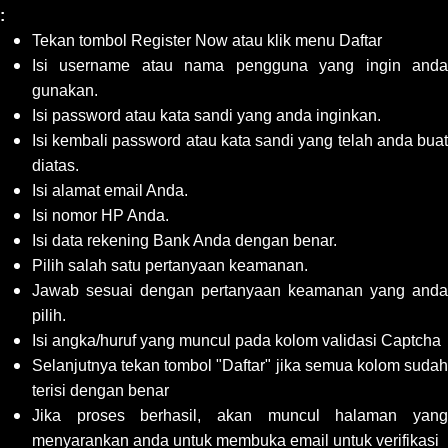
:
Tekan tombol Register Now atau klik menu Daftar
Isi username atau nama pengguna yang ingin anda
gunakan.
Isi password atau kata sandi yang anda inginkan.
Isi kembali password atau kata sandi yang telah anda buat
diatas.
Isi alamat email Anda.
Isi nomor HP Anda.
Isi data rekening Bank Anda dengan benar.
Pilih salah satu pertanyaan keamanan.
Jawab sesuai dengan pertanyaan keamanan yang anda
pilih.
Isi angka/huruf yang muncul pada kolom validasi Captcha
Selanjutnya tekan tombol "Daftar" jika semua kolom sudah
terisi dengan benar
Jika proses berhasil, akan muncul halaman yang
menyarankan anda untuk membuka email untuk verifikasi