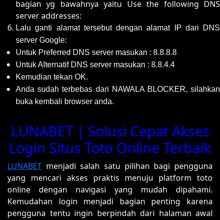
bagian yg bawahnya yaitu Use the following DNS
server addresses:
Lalu ganti alamat tersebut dengan alamat IP dari DNS
server Google:
Untuk Preferred DNS server masukan : 8.8.8.8
Untuk Alternatif DNS server masukan : 8.8.4.4
Kemudian tekan OK.
Anda sudah terbebas dari NAWALA BLOCKER, silahkan
buka kembali browser anda.
LUNABET | Solusi Cepat Akses
Login Situs Toto Online Terbaik
LUNABET
menjadi salah satu pilihan bagi pengguna
yang mencari akses praktis menuju platform toto
online dengan navigasi yang mudah dipahami.
Kemudahan login menjadi bagian penting karena
pengguna tentu ingin berpindah dari halaman awal