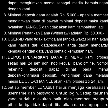
dapat mengirimkan memo sebagai media berhubungan
dengan kami.
Minimal deposit dana adalah Rp. 5.000,- apabila member
mengirimkan dana di bawah minimal deposit maka kami
nyatakan HANGUS dan tidak akan kami tambahkan lagi .
Minimal Penarikan Dana (Withdraw) adalah Rp. 50.000,-
USER-ID yang tidak aktif dalam jangka waktu 60 hari akan
kami hapus dari database,dan anda dapat mendaftar
kembali dengan data yang sama dikemudian hari.
DEPOSIT,PENARIKAN DANA & MEMO kami proses
setiap hari 24 jam non stop kecuali bank offline. Nomor
rekening deposit dapat dilihat pada menu
deposit(konfirmasi deposit).
Pengiriman dana melalui
mesin EDC / E-CHANNEL akan kami proses 1 x 24 jam.
Setiap member LUNABET harus menjaga kerahasiaan
username dan password untuk login. Setiap taruhan
yang sudah dilakukan baik oleh member maupun
pihak ketiga tidak dapat dibatalkan dan dianggap sah.