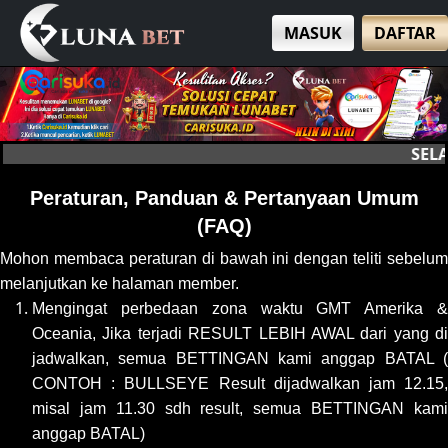
MASUK
DAFTAR
SELAMAT
Peraturan, Panduan & Pertanyaan Umum
(FAQ)
Mohon membaca peraturan di bawah ini dengan teliti sebelum
melanjutkan ke halaman member.
Mengingat perbedaan zona waktu GMT Amerika &
Oceania, Jika terjadi RESULT LEBIH AWAL dari yang di
jadwalkan, semua BETTINGAN kami anggap BATAL (
CONTOH : BULLSEYE Result dijadwalkan jam 12.15,
misal jam 11.30 sdh result, semua BETTINGAN kami
anggap BATAL)