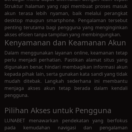
Struktur halaman yang rapi membuat proses masuk
akun terasa lebih nyaman, baik melalui perangkat
desktop maupun smartphone. Pengalaman tersebut
penting terutama bagi pengguna yang menginginkan
akses efisien tanpa tampilan yang membingungkan.
Kenyamanan dan Keamanan Akun
Dalam menggunakan layanan online, keamanan tetap
perlu menjadi perhatian. Pastikan alamat situs yang
digunakan benar, hindari membagikan informasi akun
kepada pihak lain, serta gunakan kata sandi yang tidak
mudah ditebak. Langkah sederhana ini membantu
menjaga akses akun tetap berada dalam kendali
pengguna.
Pilihan Akses untuk Pengguna
LUNABET menawarkan pendekatan yang berfokus
pada kemudahan navigasi dan pengalaman