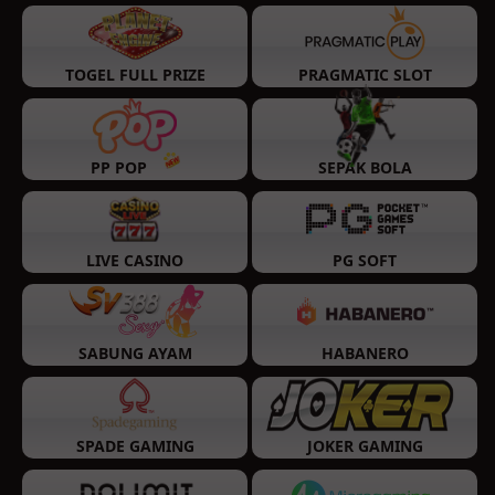
TOGEL FULL PRIZE
PRAGMATIC SLOT
PP POP
SEPAK BOLA
LIVE CASINO
PG SOFT
SABUNG AYAM
HABANERO
SPADE GAMING
JOKER GAMING